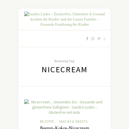
Browsing Tag:
NICECREAM
REZEPTE
SNACKS & SWEETS
/
Beeren-Kokos-Nicecream