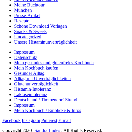
Meine Buchtour
München
Presse-Artikel
Rezepte
Schöne Download Vorlagen
Snacks & Sweets
Uncategorized
Unsere Histaminunverträglichkeit
Impressum
Datenschutz
Mein gesundes und glutenfreies Kochbuch
Mein Kochbuch kaufen
Gesunder Alltag
Alltag mit Unverträglichkeiten
Glutenunverträglichkeit
Histamin-Intoleranz
Laktoseintoleranz
Deutschland / Timmendorf Strand
Impressum
Mein Kochbuch / Einblicke & Infos
Facebook
Instagram
Pinterest
E-mail
Copyright 2020-
Sandra Ludes
. All Rights Reserved.