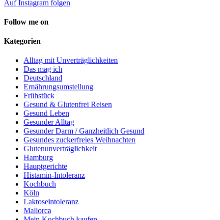
Auf Instagram folgen
Follow me on
Kategorien
Alltag mit Unverträglichkeiten
Das mag ich
Deutschland
Ernährungsumstellung
Frühstück
Gesund & Glutenfrei Reisen
Gesund Leben
Gesunder Alltag
Gesunder Darm / Ganzheitlich Gesund
Gesundes zuckerfreies Weihnachten
Glutenunverträglichkeit
Hamburg
Hauptgerichte
Histamin-Intoleranz
Kochbuch
Köln
Laktoseintoleranz
Mallorca
Mein Kochbuch kaufen