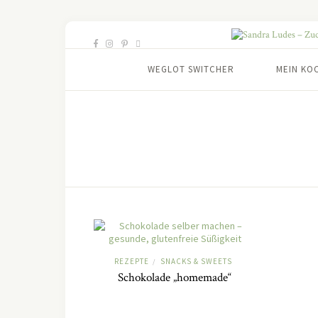
WEGLOT SWITCHER
MEIN KO
REZEPTE
SNACKS & SWEETS
/
Schokolade „homemade“