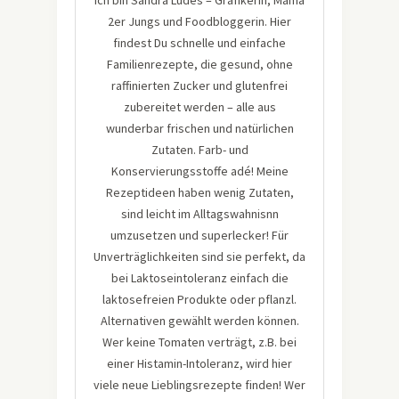
Ich bin Sandra Ludes – Grafikerin, Mama
2er Jungs und Foodbloggerin. Hier
findest Du schnelle und einfache
Familienrezepte, die gesund, ohne
raffinierten Zucker und glutenfrei
zubereitet werden – alle aus
wunderbar frischen und natürlichen
Zutaten. Farb- und
Konservierungsstoffe adé! Meine
Rezeptideen haben wenig Zutaten,
sind leicht im Alltagswahnisnn
umzusetzen und superlecker! Für
Unverträglichkeiten sind sie perfekt, da
bei Laktoseintoleranz einfach die
laktosefreien Produkte oder pflanzl.
Alternativen gewählt werden können.
Wer keine Tomaten verträgt, z.B. bei
einer Histamin-Intoleranz, wird hier
viele neue Lieblingsrezepte finden! Wer