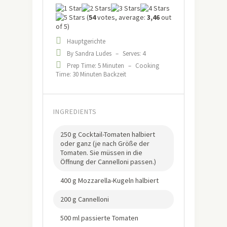
(
54
votes, average:
3,46
out
of 5)
Hauptgerichte
By Sandra Ludes
–
Serves: 4
Prep Time: 5 Minuten
–
Cooking
Time: 30 Minuten Backzeit
INGREDIENTS
250 g Cocktail-Tomaten halbiert
oder ganz (je nach Größe der
Tomaten. Sie müssen in die
Öffnung der Cannelloni passen.)
400 g Mozzarella-Kugeln halbiert
200 g Cannelloni
500 ml passierte Tomaten