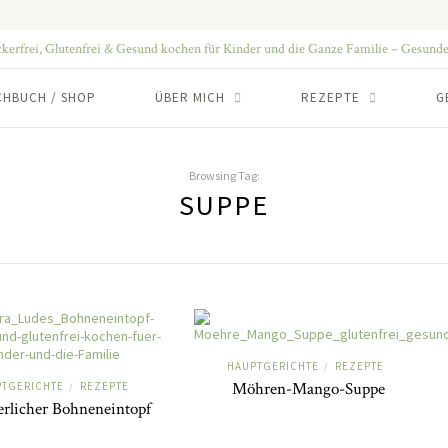
CHBUCH / SHOP
ÜBER MICH
REZEPTE
G
Browsing Tag:
SUPPE
HAUPTGERICHTE
REZEPTE
/
Möhren-Mango-Suppe
PTGERICHTE
REZEPTE
/
rlicher Bohneneintopf