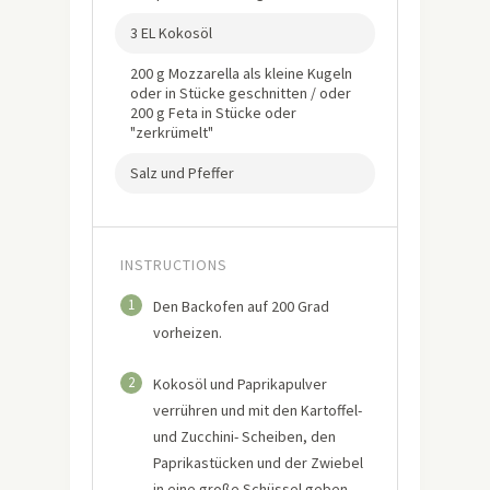
3 EL Kokosöl
200 g Mozzarella als kleine Kugeln
oder in Stücke geschnitten / oder
200 g Feta in Stücke oder
"zerkrümelt"
Salz und Pfeffer
INSTRUCTIONS
1
Den Backofen auf 200 Grad
vorheizen.
2
Kokosöl und Paprikapulver
verrühren und mit den Kartoffel-
und Zucchini- Scheiben, den
Paprikastücken und der Zwiebel
in eine große Schüssel geben