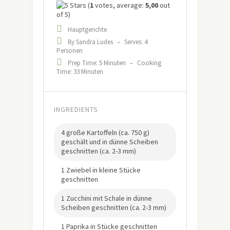
(
1
votes, average:
5,00
out
of 5)
Hauptgerichte
By Sandra Ludes
–
Serves: 4
Personen
Prep Time: 5 Minuten
–
Cooking
Time: 33 Minuten
INGREDIENTS
4 große Kartoffeln (ca. 750 g)
geschält und in dünne Scheiben
geschnitten (ca. 2-3 mm)
1 Zwiebel in kleine Stücke
geschnitten
1 Zucchini mit Schale in dünne
Scheiben geschnitten (ca. 2-3 mm)
1 Paprika in Stücke geschnitten