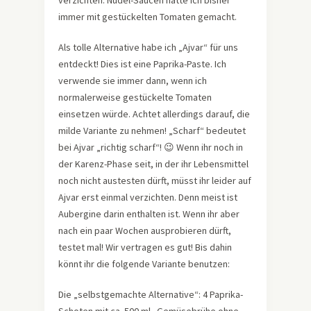
verzichten. Nudel-Saucen hatte ich bisher
immer mit gestückelten Tomaten gemacht.
Als tolle Alternative habe ich „Ajvar“ für uns
entdeckt! Dies ist eine Paprika-Paste. Ich
verwende sie immer dann, wenn ich
normalerweise gestückelte Tomaten
einsetzen würde. Achtet allerdings darauf, die
milde Variante zu nehmen! „Scharf“ bedeutet
bei Ajvar „richtig scharf“! 😉 Wenn ihr noch in
der Karenz-Phase seit, in der ihr Lebensmittel
noch nicht austesten dürft, müsst ihr leider auf
Ajvar erst einmal verzichten. Denn meist ist
Aubergine darin enthalten ist. Wenn ihr aber
nach ein paar Wochen ausprobieren dürft,
testet mal! Wir vertragen es gut! Bis dahin
könnt ihr die folgende Variante benutzen:
Die „selbstgemachte Alternative“: 4 Paprika-