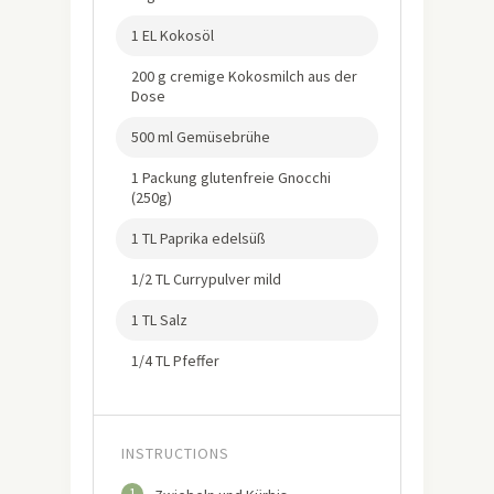
1 EL Kokosöl
200 g cremige Kokosmilch aus der
Dose
500 ml Gemüsebrühe
1 Packung glutenfreie Gnocchi
(250g)
1 TL Paprika edelsüß
1/2 TL Currypulver mild
1 TL Salz
1/4 TL Pfeffer
INSTRUCTIONS
1