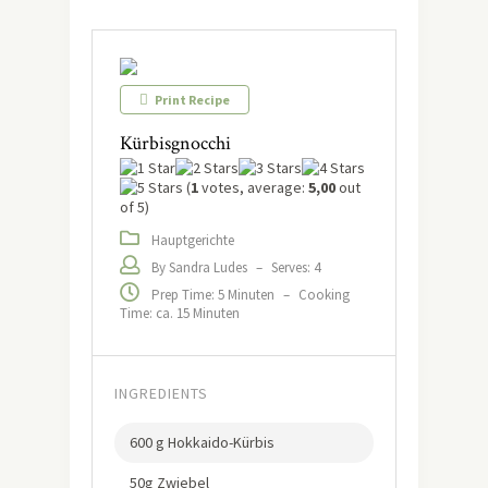
Print Recipe
Kürbisgnocchi
(
1
votes, average:
5,00
out
of 5)
Hauptgerichte
By Sandra Ludes
–
Serves: 4
Prep Time: 5 Minuten
–
Cooking
Time: ca. 15 Minuten
INGREDIENTS
600 g Hokkaido-Kürbis
50g Zwiebel