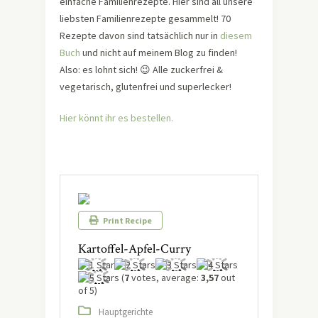
einfache Familienrezepte. Hier sind all unsere
liebsten Familienrezepte gesammelt! 70
Rezepte davon sind tatsächlich nur in
diesem
Buch
und nicht auf meinem Blog zu finden!
Also: es lohnt sich! 😉 Alle zuckerfrei &
vegetarisch, glutenfrei und superlecker!
Hier könnt ihr es bestellen
.
Print Recipe
Kartoffel-Apfel-Curry
(
7
votes, average:
3,57
out
of 5)
Hauptgerichte