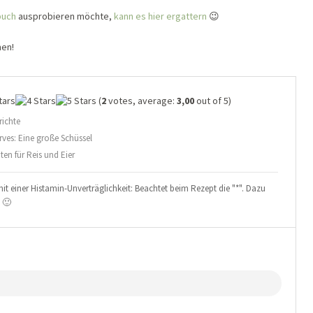
buch
ausprobieren möchte,
kann es hier ergattern
😉
men!
(
2
votes, average:
3,00
out of 5)
richte
rves: Eine große Schüssel
en für Reis und Eier
it einer Histamin-Unverträglichkeit: Beachtet beim Rezept die "*". Dazu
! 🙂