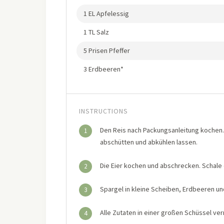
1 EL Apfelessig
1 TL Salz
5 Prisen Pfeffer
3 Erdbeeren*
INSTRUCTIONS
Den Reis nach Packungsanleitung kochen. 
1
abschütten und abkühlen lassen.
Die Eier kochen und abschrecken. Schale 
2
Spargel in kleine Scheiben, Erdbeeren un
3
Alle Zutaten in einer großen Schüssel v
4