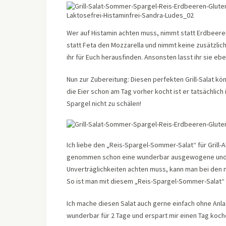
Wer auf Histamin achten muss, nimmt statt Erdbeeren
statt Feta den Mozzarella und nimmt keine zusätzl
ihr für Euch herausfinden. Ansonsten lasst ihr sie eb
Nun zur Zubereitung: Diesen perfekten Grill-Salat kö
die Eier schon am Tag vorher kocht ist er tatsächli
Spargel nicht zu schälen!
Ich liebe den „Reis-Spargel-Sommer-Salat“ für Grill-
genommen schon eine wunderbar ausgewogene und sä
Unverträglichkeiten achten muss, kann man bei den m
So ist man mit diesem „Reis-Spargel-Sommer-Salat“ p
Ich mache diesen Salat auch gerne einfach ohne Anla
wunderbar für 2 Tage und erspart mir einen Tag koch