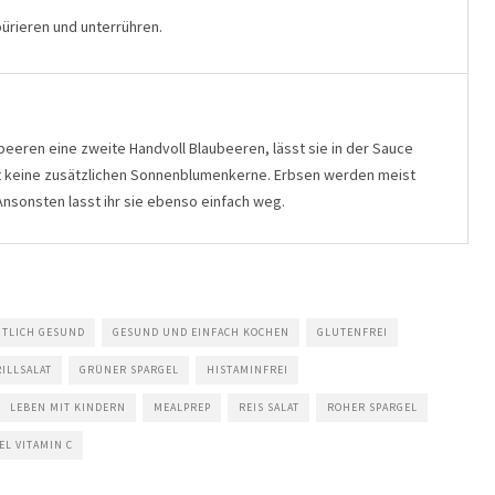
pürieren und unterrühren.
beeren eine zweite Handvoll Blaubeeren, lässt sie in der Sauce
t keine zusätzlichen Sonnenblumenkerne. Erbsen werden meist
Ansonsten lasst ihr sie ebenso einfach weg.
ITLICH GESUND
GESUND UND EINFACH KOCHEN
GLUTENFREI
ILLSALAT
GRÜNER SPARGEL
HISTAMINFREI
LEBEN MIT KINDERN
MEALPREP
REIS SALAT
ROHER SPARGEL
EL VITAMIN C