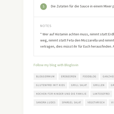
Die Zutaten für die Sauce in einem Mixer 
5
NOTES
* Wer auf Histamin achten muss, nimmt statt Erd
weg, nimmt statt Feta den Mozzarella und nimm
vetragen, dies müsst ihr für Euch herausfinden. 
Follow my blog with Bloglovin
BLOGGERMUM
ERDBEEREN
FOODBLOG
GANZHE
GLUTENFREI MIT KIDS
GRILL SALAT
GRILLEN
GR
KOCHEN FÜR KINDER UND DIE FAMILIE
LAKTOSEFREI
SANDRA LUDES
SPARGEL SALAT
VEGETARISCH
VI