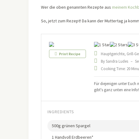
Wer die oben genannten Rezepte aus
meinem Koch
So, jetzt zum Rezept! Da kann der Muttertag ja kom
Hauptgerichte, Grill-Ge
Print Recipe
By Sandra Ludes
–
Se
Cooking Time: 20 Minut
Für diejenigen unter Euch m
gibt's ganz unten eine Info
INGREDIENTS
500g grünen Spargel
1 Handvoll Erdbeeren*