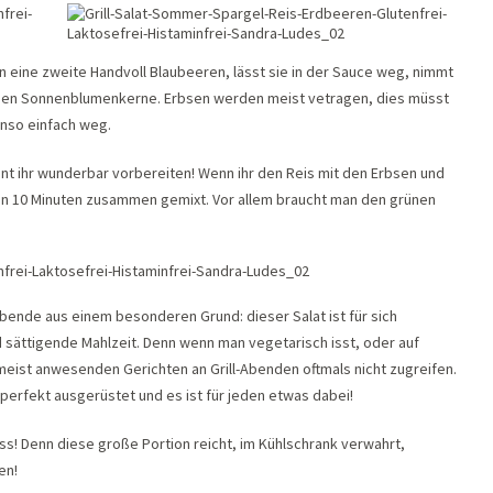
 eine zweite Handvoll Blaubeeren, lässt sie in der Sauce weg, nimmt
ichen Sonnenblumenkerne. Erbsen werden meist vetragen, dies müsst
enso einfach weg.
nnt ihr wunderbar vorbereiten! Wenn ihr den Reis mit den Erbsen und
ch in 10 Minuten zusammen gemixt. Vor allem braucht man den grünen
Abende aus einem besonderen Grund: dieser Salat ist für sich
ttigende Mahlzeit. Denn wenn man vegetarisch isst, oder auf
eist anwesenden Gerichten an Grill-Abenden oftmals nicht zugreifen.
erfekt ausgerüstet und es ist für jeden etwas dabei!
ss! Denn diese große Portion reicht, im Kühlschrank verwahrt,
en!